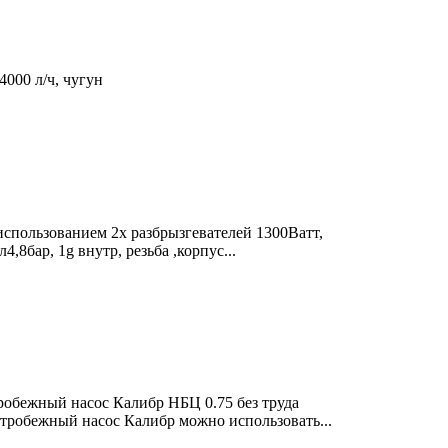
000 л/ч, чугун
использованием 2х разбрызгевателей 1300Ватт,
4,8бар, 1g внутр, резьба ,корпус...
обежный насос Калибр НБЦ 0.75 без труда
нтробежный насос Калибр можно использовать...