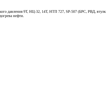
ого давления 9Т, НЦ-32, 14Т, НТП 727, SP-507 (БРС, РВД, втулк
догрева нефти.