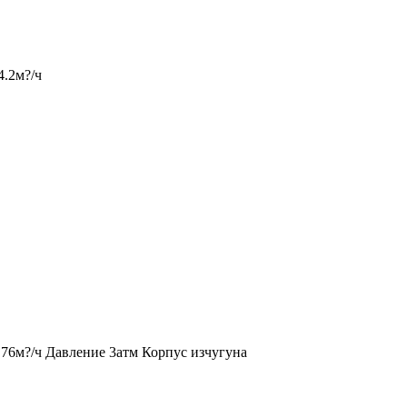
.2м?/ч
76м?/ч Давление 3атм Корпус изчугуна