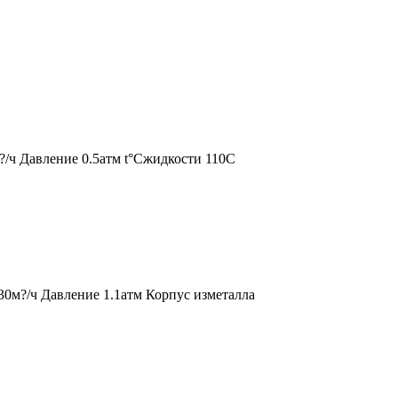
/ч Давление 0.5атм t°Cжидкости 110C
0м?/ч Давление 1.1атм Корпус изметалла