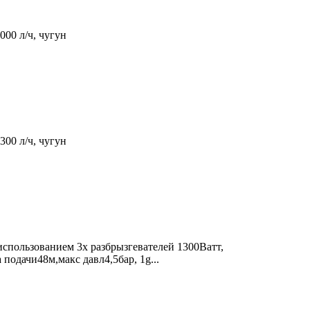
00 л/ч, чугун
00 л/ч, чугун
использованием 3х разбрызгевателей 1300Ватт,
 подачи48м,макс давл4,5бар, 1g...