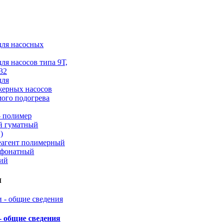
для насосных
для насосов типа 9Т,
32
для
жерных насосов
ого подогрева
 полимер
й гуматный
)
еагент полимерный
ьфонатный
кий
и
- общие сведения