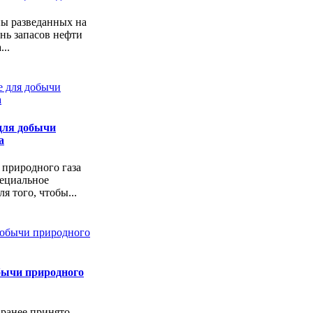
ы разведанных на
нь запасов нефти
..
для добычи
а
 природного газа
пециальное
я того, чтобы...
бычи природного
 ранее принято