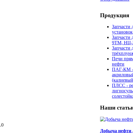
Продукция
Запчасти 
установок
Запчасти 
9ТМ, НЦ-
Запчасти 
трёхплун
Печи прям
нефти
ПАГ-КМ -
акриловы
(калиевый
ПЛСС - р
лигносул
солестой
Наши стать
.0
Добыча нефти 