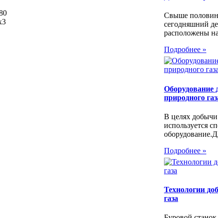
80
Свыше половин
х3
сегодняшний де
расположены на.
Подробнее »
Оборудование 
природного газ
В целях добычи
используется с
оборудование.Дл
Подробнее »
Технологии до
газа
Буровой станок