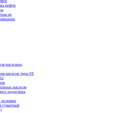
ефти
ка нефти
за
трасли
компании
для насосных
для насосов типа 9Т,
32
для
жерных насосов
ого подогрева
 полимер
й гуматный
)