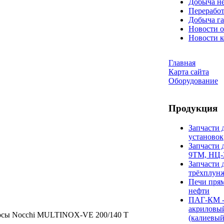
Добыча н
Переработ
Добыча га
Новости о
Новости 
Главная
Карта сайта
Оборудование
Продукция
Запчасти 
установок
Запчасти 
9ТМ, НЦ-
Запчасти 
трёхплун
Печи прям
нефти
ПАГ-КМ -
акриловы
осы Nocchi MULTINOX-VE 200/140 T
(калиевый