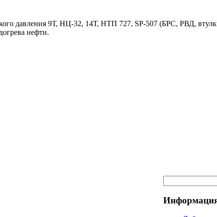
ого давления 9Т, НЦ-32, 14Т, НТП 727, SP-507 (БРС, РВД, втулк
догрева нефти.
Информация