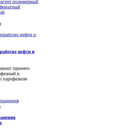
еагент полимерный
ьфонатный
кий
и
работке нефти и
екинг принято
офазный и
и парофазном
ранения
а