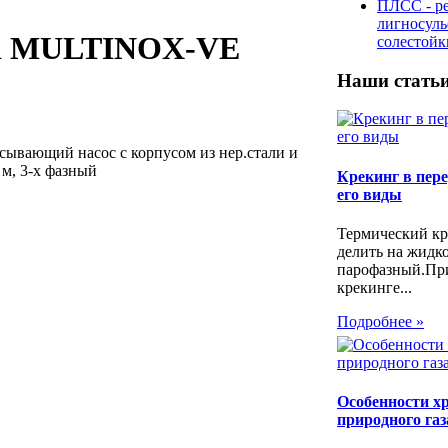
ПЛСС - р
лигносул
hi MULTINOX-VE
солестой
Наши стать
ывающий насос с корпусом из нер.стали и
 м, 3-х фазный
Крекинг в пере
его виды
Термический кр
делить на жидк
парофазный.Пр
крекинге...
Подробнее »
Особенности х
природного газ