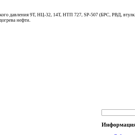
ого давления 9Т, НЦ-32, 14Т, НТП 727, SP-507 (БРС, РВД, втулк
догрева нефти.
Информация