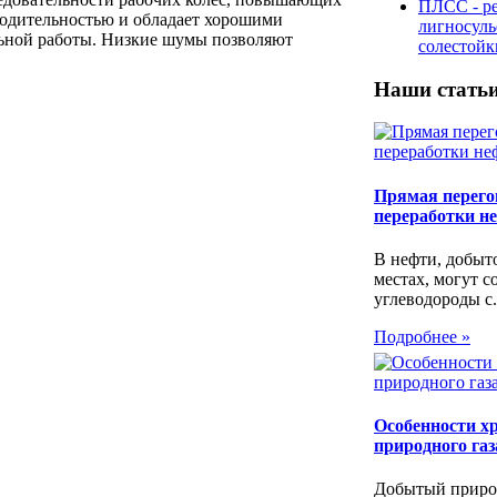
ПЛСС - р
водительностью и обладает хорошими
лигносул
льной работы. Низкие шумы позволяют
солестой
Наши стать
Прямая перегон
переработки н
В нефти, добыт
местах, могут с
углеводороды с.
Подробнее »
Особенности х
природного газ
Добытый природ