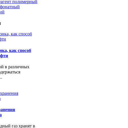
еагент полимерный
ьфонатный
кий
и
ка, как способ
ефти
ой в различных
одержаться
..
ранения
а
ный газ хранят в