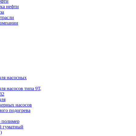
ефти
ка нефти
за
трасли
компании
для насосных
для насосов типа 9Т,
32
для
жерных насосов
ого подогрева
 полимер
й гуматный
)