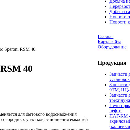
Добыча н
Переработ
Добыча га
Новости о
Новости 
Главная
Карта сайта
Оборудование
с Speroni RSM 40
Продукция
 RSM 40
Запчасти 
установок
Запчасти 
9ТМ, НЦ-
Запчасти 
трёхплун
Печи прям
нефти
еняется для бытового водоснабжения
ПАГ-КМ -
о-огородных участков, заполнения емкостей
акриловы
(калиевый
ледовательности рабочих колес, повышающих