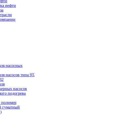
ефти
ка нефти
за
трасли
компании
для насосных
для насосов типа 9Т,
32
для
жерных насосов
ого подогрева
 полимер
й гуматный
)