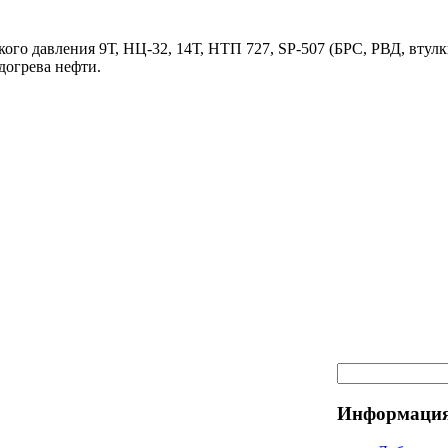
ого давления 9Т, НЦ-32, 14Т, НТП 727, SP-507 (БРС, РВД, втулк
догрева нефти.
Информация