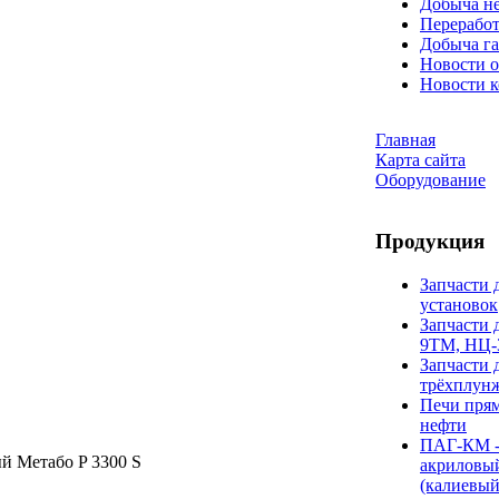
Добыча н
Переработ
Добыча га
Новости о
Новости 
Главная
Карта сайта
Оборудование
Продукция
Запчасти 
установок
Запчасти 
9ТМ, НЦ-
Запчасти 
трёхплун
Печи прям
нефти
ПАГ-КМ -
й Метабо P 3300 S
акриловы
(калиевый