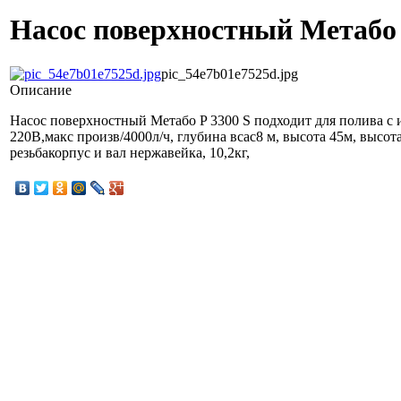
Насос поверхностный Метабо 
pic_54e7b01e7525d.jpg
Описание
Насос поверхностный Метабо P 3300 S подходит для полива с 
220В,макс произв/4000л/ч, глубина всас8 м, высота 45м, высот
резьбакорпус и вал нержавейка, 10,2кг,