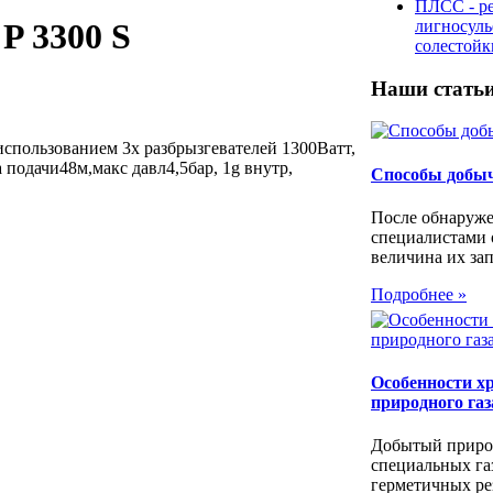
ПЛСС - р
лигносул
P 3300 S
солестой
Наши стать
использованием 3х разбрызгевателей 1300Ватт,
а подачи48м,макс давл4,5бар, 1g внутр,
Способы добы
После обнаруже
специалистами 
величина их зап
Подробнее »
Особенности х
природного газ
Добытый природ
специальных г
герметичных рез