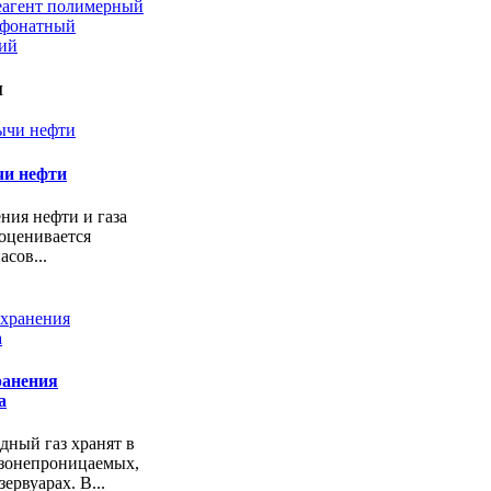
еагент полимерный
ьфонатный
кий
и
чи нефти
ния нефти и газа
оценивается
асов...
ранения
а
ный газ хранят в
азонепроницаемых,
ервуарах. В...