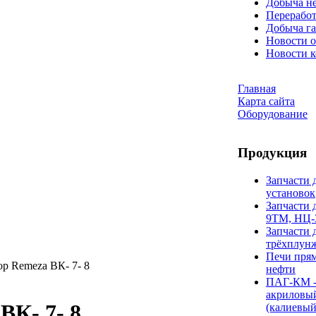
Добыча н
Переработ
Добыча га
Новости о
Новости 
Главная
Карта сайта
Оборудование
Продукция
Запчасти 
установок
Запчасти 
9ТМ, НЦ-
Запчасти 
трёхплун
Печи прям
р Remeza ВК- 7- 8
нефти
ПАГ-КМ -
акриловы
ВК- 7- 8
(калиевый