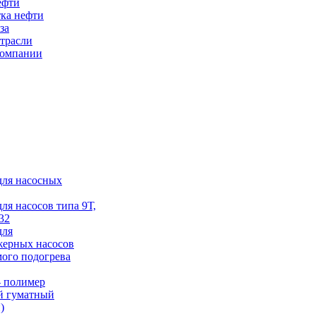
ефти
ка нефти
за
трасли
компании
для насосных
для насосов типа 9Т,
32
для
жерных насосов
ого подогрева
 полимер
й гуматный
)