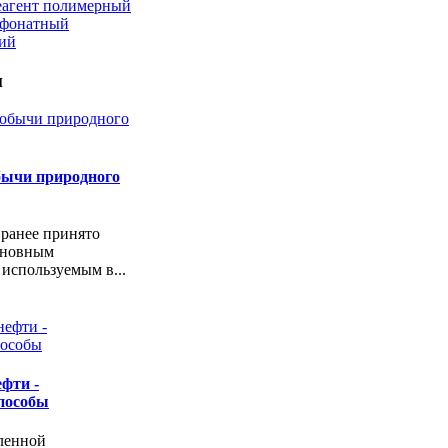
еагент полимерный
ьфонатный
кий
и
бычи природного
 ранее принято
сновным
 используемым в...
фти -
пособы
ленной