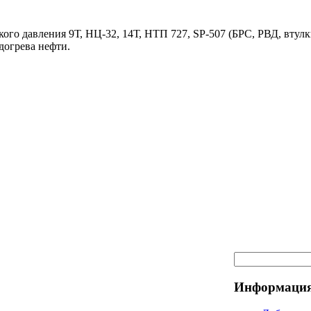
ого давления 9Т, НЦ-32, 14Т, НТП 727, SP-507 (БРС, РВД, втулк
догрева нефти.
Информация