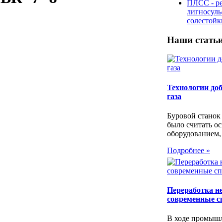
ПЛСС - р
лигносул
солестой
Наши стать
Технологии до
газа
Буровой станок
было считать о
оборудованием,
Подробнее »
Переработка не
современные с
В ходе промыш