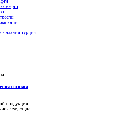
ефти
ка нефти
за
трасли
компании
у в алании турция
ти
ения готовой
вой продукции
чие следующие