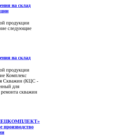
ения на склад
кции
вой продукции
чие следующие
ения на склад
вой продукции
чие Комплекс
я Скважин (КЦС -
енный для
и ремонта скважин
ПЕЦКОМПЛЕКТ»
е производство
ии