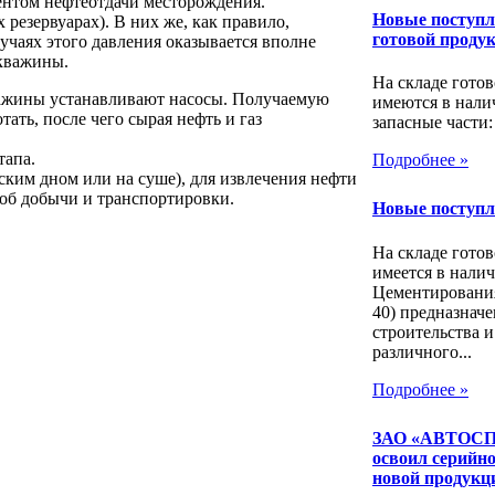
ентом нефтеотдачи месторождения.
Новые поступл
резервуарах). В них же, как правило,
готовой проду
учаях этого давления оказывается вполне
скважины.
На складе гото
кважины устанавливают насосы. Получаемую
имеются в нали
тать, после чего сырая нефть и газ
запасные части:
тапа.
Подробнее »
ским дном или на суше), для извлечения нефти
об добычи и транспортировки.
Новые поступл
На складе гото
имеется в нали
Цементировани
40) предназнач
строительства 
различного...
Подробнее »
ЗАО «АВТОС
освоил серийно
новой продукц