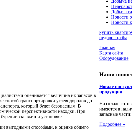
Добыча н
Переработ
Добыча га
Новости о
Новости 
купить квартир
недорого, riba
Главная
Карта сайта
Оборудование
Наши новос
Новые поступл
продукции
циалистами оценивается величина их запасов в
кже способ транспортировки углеводородов до
На складе гото
анспорта, который будет безопасным. В
имеются в нали
омической перспективности находки. При
запасные части:
 бурении скважин и установке
Подробнее »
ски выгодными способами, к оценке общего