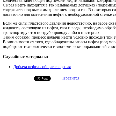
количества залегающей под землей нефти называют коэффици
Сырая нефть находится в так называемых ловушках (подземных 
содержится под высоким давлением вода и газ. В некоторых сл
достаточно для вытеснения нефти к необорудованной стенке 
Если же силы пластового давления недостаточно, на забое с
жидкость, состоящую из нефти, газа и воды, необходимо обрабо
транспортируются по трубопроводу либо в цистернах.
Таким образом, процесс добычи нефти условно проходит три э
В зависимости от того, где обнаружены запасы нефти (под мор
подбирают технологически и экономически оправданный спос
Случайные материалы:
Добыча нефти - общие сведения
Нравится