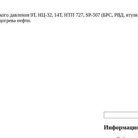
ого давления 9Т, НЦ-32, 14Т, НТП 727, SP-507 (БРС, РВД, втулк
догрева нефти.
Информация