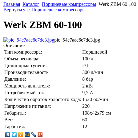
Главная
Каталог
Поршневые компрессоры
Werk ZBM 60-100
Вернуться к: Поршневые компрессоры
Werk ZBM 60-100
pic_54e7aae6e7dc3.jpg
Описание
Тип компрессора:
Поршневой
Объем ресивера:
100 л
Цилиндры/ступени:
2/1
Производительность:
300 л/мин
Давление:
8 бар
Мощность двигателя:
2 кВт
Потребляемый ток :
9,5 А
Количество обротов холостого хода:
1520 об/мин
Напряжение питания:
220
Габариты:
108x42x79 см
Вес:
60
Гарантия:
12