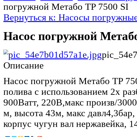
погружной Метабо TP 7500 SI
Вернуться к: Насосы погружны
Насос погружной Метабо
pic_54e
Описание
Насос погружной Метабо TP 750
полива с использованием 2х раз
900Ватт, 220В,макс произв/3000л
м, высота 43м, макс давл4,3бар, 
корпус чугун вал нержавейка, 14