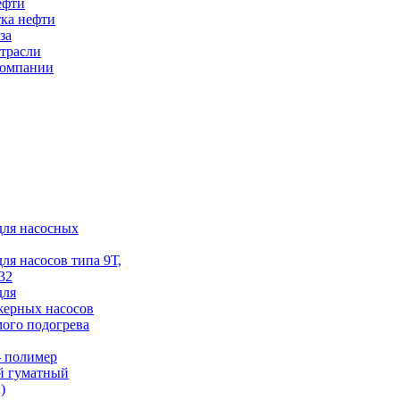
ефти
ка нефти
за
трасли
компании
для насосных
для насосов типа 9Т,
32
для
жерных насосов
ого подогрева
 полимер
й гуматный
)