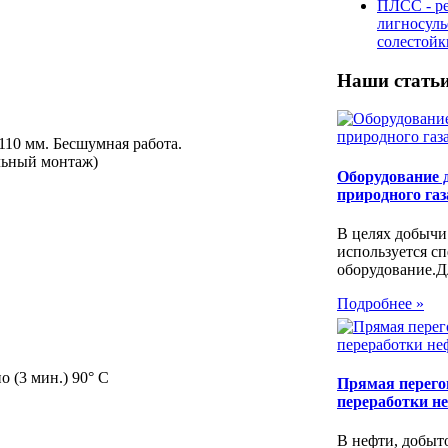
ПЛСС - р
лигносул
солестой
Наши стать
10 мм. Бесшумная работа.
льный монтаж)
Оборудование 
природного газ
В целях добычи
используется с
оборудование.Дл
Подробнее »
 (3 мин.) 90° C
Прямая перегон
переработки н
В нефти, добыт