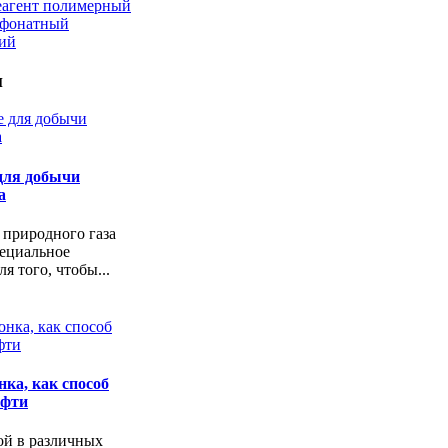
еагент полимерный
ьфонатный
кий
и
для добычи
а
 природного газа
пециальное
я того, чтобы...
ка, как способ
ефти
ой в различных