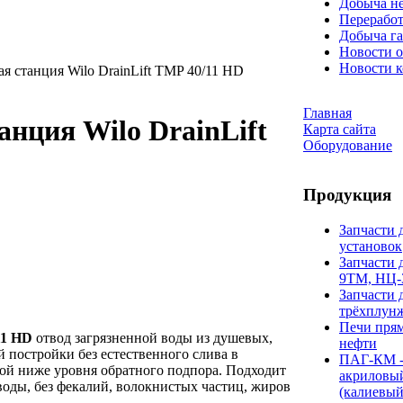
Добыча н
Переработ
Добыча га
Новости о
Новости 
я станция Wilo DrainLift TMP 40/11 HD
Главная
анция Wilo DrainLift
Карта сайта
Оборудование
Продукция
Запчасти 
установок
Запчасти 
9ТМ, НЦ-
Запчасти 
трёхплун
Печи прям
11 HD
отвод загрязненной воды из душевых,
нефти
 постройки без естественного слива в
ПАГ-КМ -
ной ниже уровня обратного подпора. Подходит
акриловы
воды, без фекалий, волокнистых частиц, жиров
(калиевый