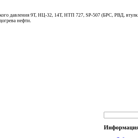
ого давления 9Т, НЦ-32, 14Т, НТП 727, SP-507 (БРС, РВД, втулк
догрева нефти.
Информация