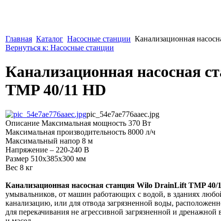
Главная
Каталог
Насосные станции
Канализационная насосна
Вернуться к: Насосные станции
Канализационная насосная ст
TMP 40/11 HD
pic_54e7ae776aaec.jpg
Описание
Максимальная мощность 370 Вт
Максимальная производительность 8000 л/ч
Максимальный напор 8 м
Напряжение – 220-240 В
Размер 510x385x300 мм
Вес 8 кг
Канализационная насосная станция Wilo DrainLift TMP 40/
умывальников, от машин работающих с водой, в зданиях любой
канализацию, или для отвода загрязненной воды, расположен
для перекачивания не агрессивной загрязненной и дренажной 
и масел.