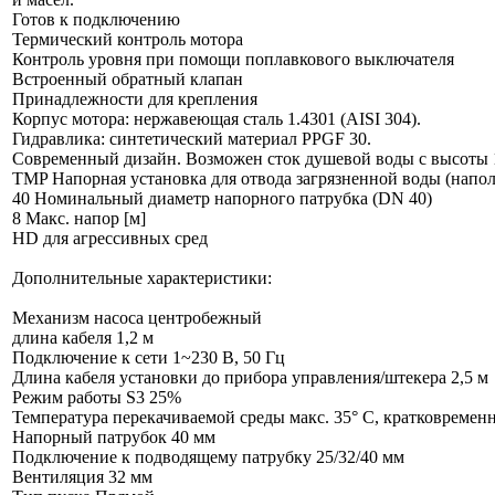
Готов к подключению
Термический контроль мотора
Контроль уровня при помощи поплавкового выключателя
Встроенный обратный клапан
Принадлежности для крепления
Корпус мотора: нержавеющая сталь 1.4301 (AISI 304).
Гидравлика: синтетический материал PPGF 30.
Современный дизайн. Возможен сток душевой воды с высоты 1
TMP Напорная установка для отвода загрязненной воды (напо
40 Номинальный диаметр напорного патрубка (DN 40)
8 Макс. напор [м]
HD для агрессивных сред
Дополнительные характеристики:
Механизм насоса центробежный
длина кабеля 1,2 м
Подключение к сети 1~230 В, 50 Гц
Длина кабеля установки до прибора управления/штекера 2,5 м
Режим работы S3 25%
Температура перекачиваемой среды макс. 35° C, кратковременно
Напорный патрубок 40 мм
Подключение к подводящему патрубку 25/32/40 мм
Вентиляция 32 мм