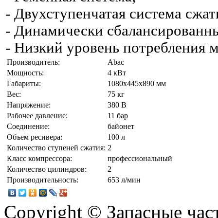
- Двухступенчатая система сжат
- Динамически сбалансированны
- Низкий уровень потребления м
Производитель:
Abac
Мощность:
4 кВт
Габариты:
1080х445х890 мм
Вес:
75 кг
Напряжение:
380 В
Рабочее давление:
11 бар
Соединение:
байонет
Объем ресивера:
100 л
Количество ступеней сжатия:
2
Класс компрессора:
профессиональный
Количество цилиндров:
2
Производительность:
653 л/мин
Copyright © Запасные ча