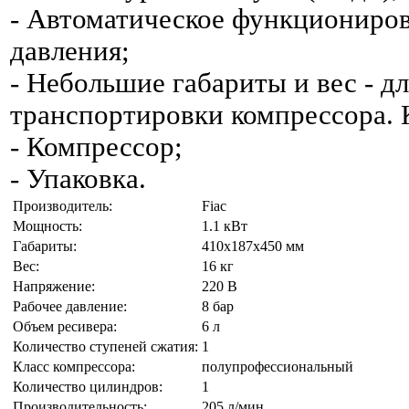
- Автоматическое функциониров
давления;
- Небольшие габариты и вес - д
транспортировки компрессора. 
- Компрессор;
- Упаковка.
Производитель:
Fiac
Мощность:
1.1 кВт
Габариты:
410х187х450 мм
Вес:
16 кг
Напряжение:
220 В
Рабочее давление:
8 бар
Объем ресивера:
6 л
Количество ступеней сжатия:
1
Класс компрессора:
полупрофессиональный
Количество цилиндров:
1
Производительность:
205 л/мин