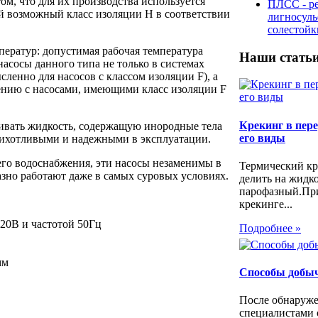
ом, что для их производства используется
ПЛСС - р
 возможный класс изоляции Н в соответствии
лигносул
солестой
ператур: допустимая рабочая температура
Наши стать
насосы данного типа не только в системах
сленно для насосов с классом изоляции F), а
нению с насосами, имеющими класс изоляции F
Крекинг в пере
ивать жидкость, содержащую инородные тела
его виды
прихотливыми и надежными в эксплуатации.
его водоснабжения, эти насосы незаменимы в
Термический кр
азно работают даже в самых суровых условиях.
делить на жидк
парофазный.Пр
крекинге...
20В и частотой 50Гц
Подробнее »
мм
Способы добы
После обнаруже
специалистами 