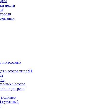
ефти
ка нефти
за
трасли
компании
для насосных
для насосов типа 9Т,
32
для
жерных насосов
ого подогрева
 полимер
й гуматный
)