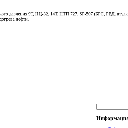
ого давления 9Т, НЦ-32, 14Т, НТП 727, SP-507 (БРС, РВД, втулк
догрева нефти.
Информация