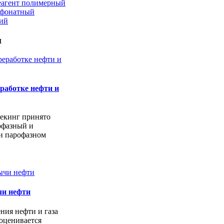
еагент полимерный
ьфонатный
кий
и
работке нефти и
екинг принято
офазный и
и парофазном
чи нефти
ния нефти и газа
оценивается