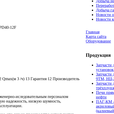
Добыча н
Переработ
Добыча га
Новости о
Новости 
D40-12F
Главная
Карта сайта
Оборудование
Продукция
Запчасти 
установок
Запчасти 
x(м 3 /ч) 13 Гарантия 12 Производитель
9ТМ, НЦ-
Запчасти 
трёхплун
Печи прям
женерно-иследовательным персоналом
нефти
ю надежность, низкую шумность,
ПАГ-КМ -
ксплуатации.
акриловы
(калиевый