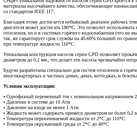
Секрет уникальной надежности насосов серии GPD кроется в т
материалы высочайшего качества, обеспечивающие наивысший
со стандартом IEEE 117.
Благодаря этому достигается небывалый диапазон рабочих тем
двигателя может достигать 180*С. Это позволит использовать 
отопления, но и в системах горячего водоснабжения (что не мы
так, же гарантирует срок службы на 40-60% больший по срав
при температуре жидкости 110*С.
Уникальная конструкция насосов серии GPD позволяет прокач
диаметром до 0,2 мм., что делает эти насосы чрезвычайно не
Будучи разработаны специально для систем отопления и горяч
многоквартирных и частных домах, дачах, коттеджах, и безотк
Условия эксплуатации:
• Однофазный переменный ток с номинальным напряжением 2
• Давление в системе до 10 Атм
• Давление на входе не менее 1 Атм
• Жидкость может содержать примеси диаметром не более 0,2 
• Температура перекачиваемой жидкости от 2*С до 110*С
• Температура окружающей среды от 2*С до 40*С