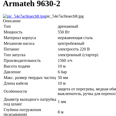
Armateh 9630-2
pic_54e7ac0eaecb8.jpg
Описание
Тип
дренажный
Мощность
550 Вт
Материал корпуса
нержавеющая сталь
Механизм насоса
центробежный
Питание
электросеть 220 В
Тип запуска
электронный (стартер)
Производительность
1560 л/ч
Высота подачи
10 м
Давление
6 бар
Макс. размер твердых частиц
50 мм
Длина кабеля
10 м
защита от перегрева, медная об
Особенности
выключатель, ручка для перенос
Диаметр выходного патрубка
1 мм
под шланг
Глубина погружения
8 м
(всасывания)