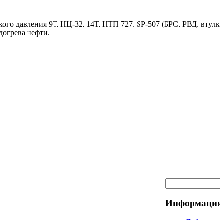
ого давления 9Т, НЦ-32, 14Т, НТП 727, SP-507 (БРС, РВД, втулк
догрева нефти.
Информация