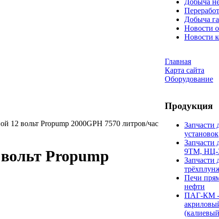
Добыча н
Переработ
Добыча га
Новости о
Новости 
Главная
Карта сайта
Оборудование
Продукция
ой 12 вольт Propump 2000GPH 7570 литров/час
Запчасти 
установок
Запчасти 
9ТМ, НЦ-
 вольт Propump
Запчасти 
трёхплун
Печи прям
нефти
ПАГ-КМ -
акриловы
(калиевый