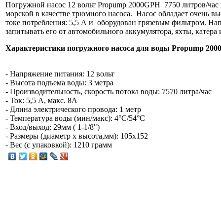
Погружной насос 12 вольт Propump 2000GPH 7750 литров/час п
морской в качестве трюмного насоса. Насос обладает очень 
токе потребления: 5,5 А и оборудован грязевым фильтром. Нап
запитывать его от автомобильного аккумулятора, яхты, катера
Характеристики погружного насоса для воды Propump 200
- Напряжение питания: 12 вольт
- Высота подъема воды: 3 метра
- Производительность, скорость потока воды: 7570 литра/час
- Ток: 5,5 А, макс. 8A
- Длина электрического провода: 1 метр
- Температура воды (мин/макс): 4°C/54°C
- Вход/выход: 29мм ( 1-1/8")
- Размеры (диаметр х высота,мм): 105х152
- Вес (с упаковкой): 1210 грамм