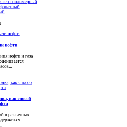
еагент полимерный
ьфонатный
кий
и
чи нефти
ния нефти и газа
оценивается
асов...
ка, как способ
ефти
ой в различных
одержаться
..