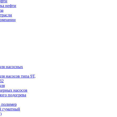
ефти
ка нефти
за
трасли
компании
для насосных
для насосов типа 9Т,
32
для
жерных насосов
ого подогрева
 полимер
й гуматный
)