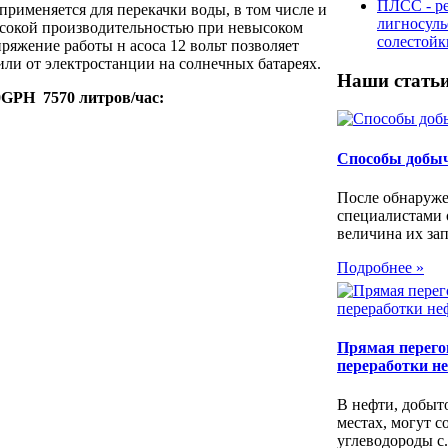
ПЛСС - р
рименяется для перекачки воды, в том числе и
лигносул
высокой производительностью при невысоком
солестой
ряжение работы н асоса 12 вольт позволяет
 или от электростанции на солнечных батареях.
Наши стать
0GPH 7570 литров/час:
Способы добы
После обнаруже
специалистами 
величина их зап
Подробнее »
Прямая перегон
переработки н
В нефти, добыт
местах, могут с
углеводороды с.