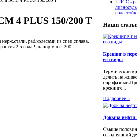
chi SCM 4 PLUS 150/200 T
ПЛСС - р
лигносул
солестой
CM 4 PLUS 150/200 T
Наши стать
нерж.стали, раб.колесами из спец.сплава.
нтия 2,5 года !, напор м.в.с. 200
Крекинг в пере
его виды
Термический кр
делить на жидк
парофазный.Пр
крекинге...
Подробнее »
Добыча нефти 
Свыше половин
сегодняшний де