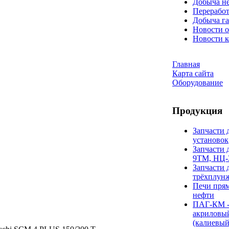
Добыча н
Переработ
Добыча га
Новости о
Новости 
Главная
Карта сайта
Оборудование
Продукция
Запчасти 
установок
Запчасти 
9ТМ, НЦ-
Запчасти 
трёхплун
Печи прям
нефти
ПАГ-КМ -
акриловы
(калиевый