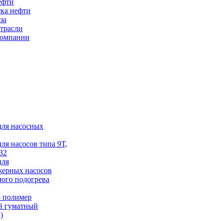
ефти
ка нефти
за
трасли
компании
для насосных
для насосов типа 9Т,
32
для
жерных насосов
ого подогрева
 полимер
й гуматный
)