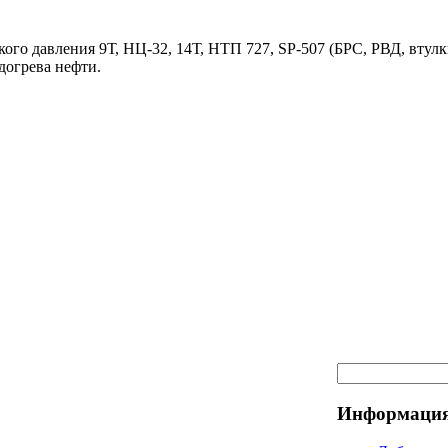
ого давления 9Т, НЦ-32, 14Т, НТП 727, SP-507 (БРС, РВД, втулк
догрева нефти.
Информация