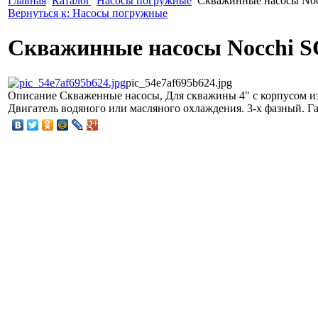
Главная
Каталог
Насосы погружные
Скважинные насосы Noc
Вернуться к: Насосы погружные
Скважинные насосы Nocchi S
pic_54e7af695b624.jpg
Описание
Скваженные насосы, Для скважины 4" с корпусом из 
Двигатель водяного или масляного охлаждения. 3-х фазный. Гара