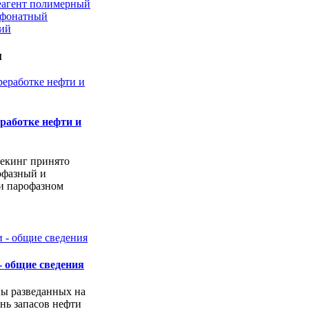
еагент полимерный
ьфонатный
кий
и
работке нефти и
екинг принято
офазный и
и парофазном
- общие сведения
ы разведанных на
нь запасов нефти