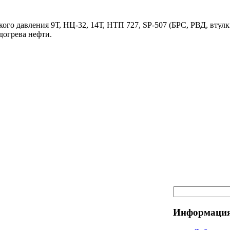
ого давления 9Т, НЦ-32, 14Т, НТП 727, SP-507 (БРС, РВД, втулк
догрева нефти.
Информация