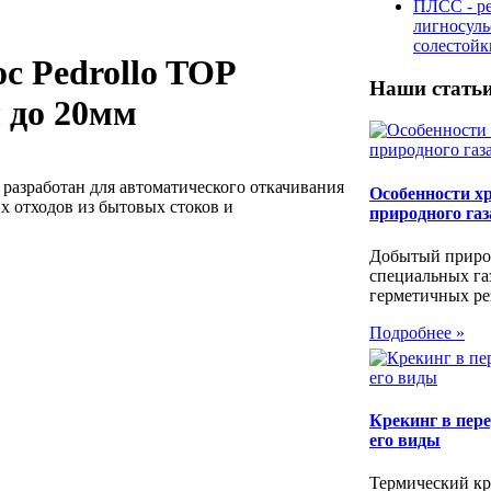
ПЛСС - р
лигносул
солестой
с Pedrollo TOP
Наши стать
 до 20мм
азработан для автоматического откачивания
Особенности х
х отходов из бытовых стоков и
природного газ
Добытый природ
специальных г
герметичных рез
Подробнее »
Крекинг в пере
его виды
Термический кр