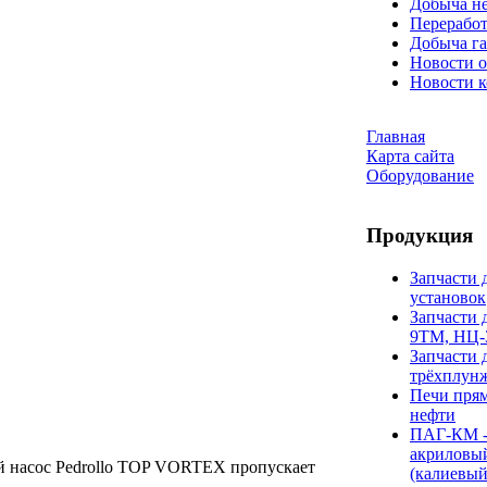
Добыча н
Переработ
Добыча га
Новости о
Новости 
Главная
Карта сайта
Оборудование
Продукция
Запчасти 
установок
Запчасти 
9ТМ, НЦ-
Запчасти 
трёхплун
Печи прям
нефти
ПАГ-КМ -
акриловы
 насос Pedrollo TOP VORTEX пропускает
(калиевый