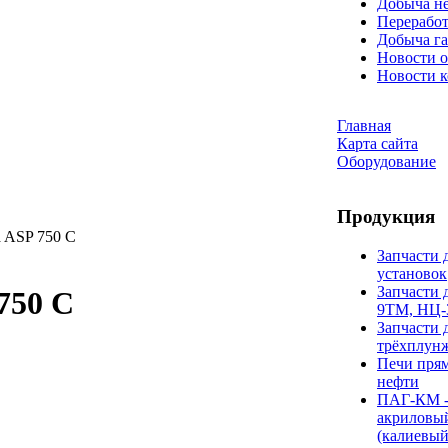
Добыча н
Переработ
Добыча га
Новости о
Новости 
Главная
Карта сайта
Оборудование
Продукция
 ASP 750 C
Запчасти 
установок
Запчасти 
750 C
9ТМ, НЦ-
Запчасти 
трёхплун
Печи прям
нефти
ПАГ-КМ -
акриловы
(калиевый