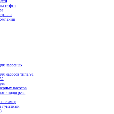
ефти
ка нефти
за
трасли
компании
для насосных
для насосов типа 9Т,
32
для
жерных насосов
ого подогрева
 полимер
й гуматный
)