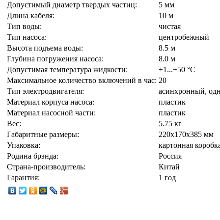
Допустимый диаметр твердых частиц:
5 мм
Длина кабеля:
10 м
Тип воды:
чистая
Тип насоса:
центробежный
Высота подъема воды:
8.5 м
Глубина погружения насоса:
8.0 м
Допустимая температура жидкости:
+1...+50 °С
Максимальное количество включений в час:
20
Тип электродвигателя:
асинхронный, од
Материал корпуса насоса:
пластик
Материал насосной части:
пластик
Вес:
5.75 кг
Габаритные размеры:
220x170x385 мм
Упаковка:
картонная коробк
Родина брэнда:
Россия
Страна-производитель:
Китай
Гарантия:
1 год