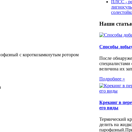
ПЛСС - р
лигносул
солестой
Наши стать
Способы добы
нофазный с короткозамкнутым ротором
После обнаруже
специалистами 
величина их зап
Подробнее »
а
Крекинг в пере
его виды
Термический кр
делить на жидк
парофазный.Пр