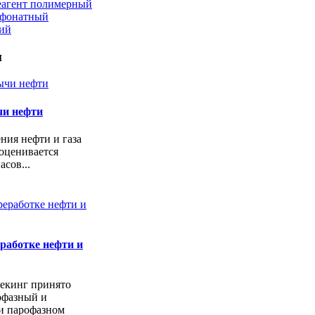
еагент полимерный
ьфонатный
кий
и
чи нефти
ния нефти и газа
оценивается
асов...
работке нефти и
екинг принято
офазный и
и парофазном