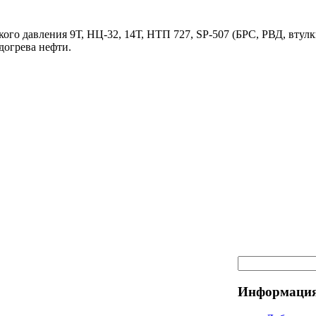
ого давления 9Т, НЦ-32, 14Т, НТП 727, SP-507 (БРС, РВД, втулк
догрева нефти.
Информация