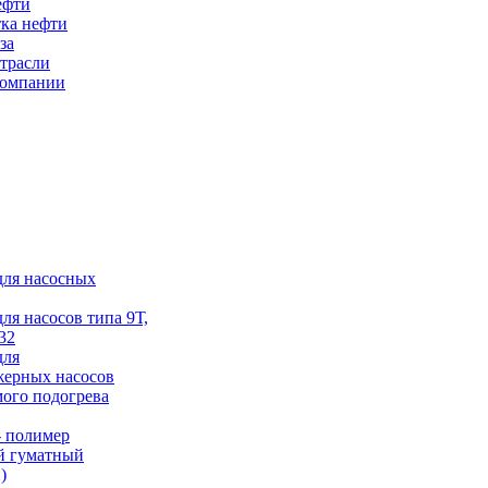
ефти
ка нефти
за
трасли
компании
для насосных
для насосов типа 9Т,
32
для
жерных насосов
ого подогрева
 полимер
й гуматный
)