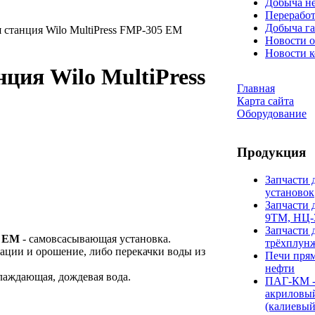
Добыча н
Переработ
Добыча га
 станция Wilo MultiPress FMP-305 EM
Новости о
Новости 
ция Wilo MultiPress
Главная
Карта сайта
Оборудование
Продукция
Запчасти 
установок
Запчасти 
9ТМ, НЦ-
Запчасти 
5 EM
- самовсасывающая установка.
трёхплун
ации и орошение, либо перекачки воды из
Печи прям
нефти
хлаждающая, дождевая вода.
ПАГ-КМ -
акриловы
(калиевый