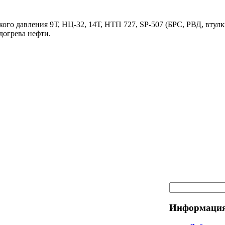
ого давления 9Т, НЦ-32, 14Т, НТП 727, SP-507 (БРС, РВД, втулк
догрева нефти.
Информация