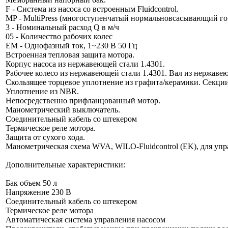
F - Система из насоса со встроенным Fluidcontrol.
MP - MultiPress (многоступенчатый нормальновсасывающий г
3 - Номинальный расход Q в м/ч
05 - Количество рабочих колес
EM - Однофазный ток, 1~230 В 50 Гц
Встроенная тепловая защита мотора.
Корпус насоса из нержавеющей стали 1.4301.
Рабочее колесо из нержавеющей стали 1.4301. Вал из нержавею
Скользящее торцевое уплотнение из графита/керамики. Секции
Уплотнение из NBR.
Непосредственно прифланцованный мотор.
Манометрический выключатель.
Соединительный кабель со штекером
Термическое реле мотора.
Защита от сухого хода.
Манометрическая схема WVA, WILO-Fluidcontrol (EK), для упр
Дополнительные характеристики:
Бак объем 50 л
Напряжение 230 В
Соединительный кабель со штекером
Термическое реле мотора
Автоматическая система управления насосом