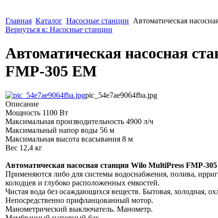
Главная
Каталог
Насосные станции
Автоматическая насосная
Вернуться к: Насосные станции
Автоматическая насосная стан
FMP-305 EM
pic_54e7ae9064fba.jpg
Описание
Мощность 1100 Вт
Максимальная производительность 4900 л/ч
Максимальный напор воды 56 м
Максимальная высота всасывания 8 м
Вес 12,4 кг
Автоматическая насосная станция Wilo MultiPress FMP-30
Применяются либо для системы водоснабжения, полива, ирриг
колодцев и глубоко расположенных емкостей.
Чистая вода без осаждающихся веществ. Бытовая, холодная, о
Непосредственно прифланцованный мотор.
Манометрический выключатель. Манометр.
Мембранный напорный бак.