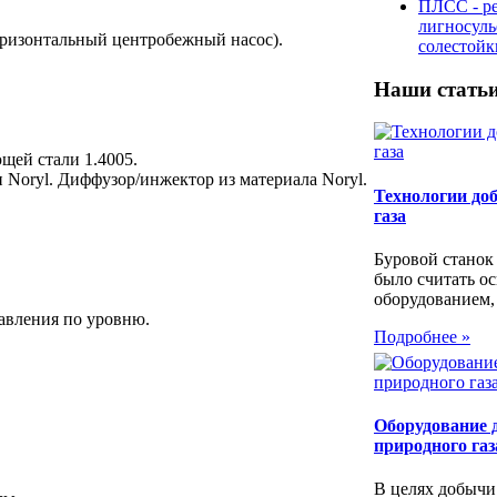
ПЛСС - р
лигносул
оризонтальный центробежный насос).
солестой
Наши стать
щей стали 1.4005.
 Noryl. Диффузор/инжектор из материала Noryl.
Технологии до
газа
Буровой станок
было считать о
оборудованием,
авления по уровню.
Подробнее »
Оборудование 
природного газ
В целях добычи