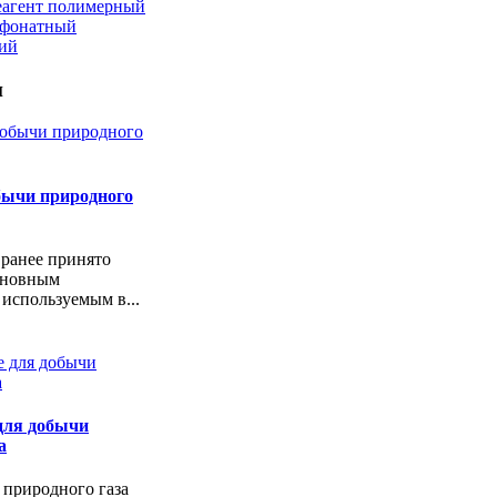
еагент полимерный
ьфонатный
кий
и
бычи природного
 ранее принято
сновным
 используемым в...
для добычи
а
 природного газа