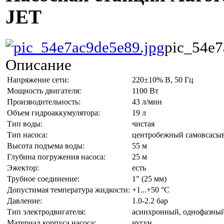
JET
pic_54e7
Описание
Напряжение сети:
220±10% В, 50 Гц
Мощность двигателя:
1100 Вт
Производительность:
43 л/мин
Объем гидроаккумулятора:
19 л
Тип воды:
чистая
Тип насоса:
центробежный самовсас
Высота подъема воды:
55 м
Глубина погружения насоса:
25 м
Эжектор:
есть
Трубное соединение:
1" (25 мм)
Допустимая температура жидкости:
+1...+50 °С
Давление:
1.0-2.2 бар
Тип электродвигателя:
асинхронный, однофазный
Материал корпуса насоса:
чугун