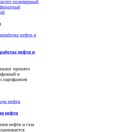
еагент полимерный
ьфонатный
кий
и
работке нефти и
екинг принято
офазный и
и парофазном
чи нефти
ния нефти и газа
оценивается