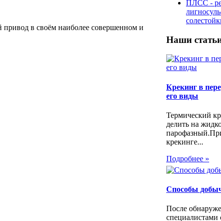
ПЛСС - р
лигносул
солестой
 привод в своём наиболее совершенном и
Наши стать
Крекинг в пере
его виды
Термический кр
делить на жидк
парофазный.Пр
крекинге...
Подробнее »
Способы добы
После обнаруже
специалистами 