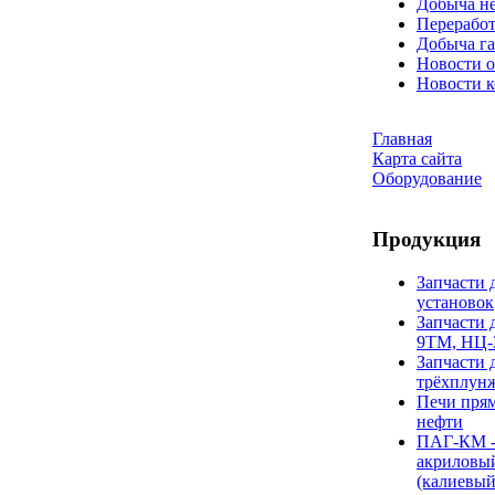
Добыча н
Переработ
Добыча га
Новости о
Новости 
Главная
Карта сайта
Оборудование
Продукция
Запчасти 
установок
Запчасти 
9ТМ, НЦ-
Запчасти 
трёхплун
Печи прям
нефти
ПАГ-КМ -
акриловы
(калиевый