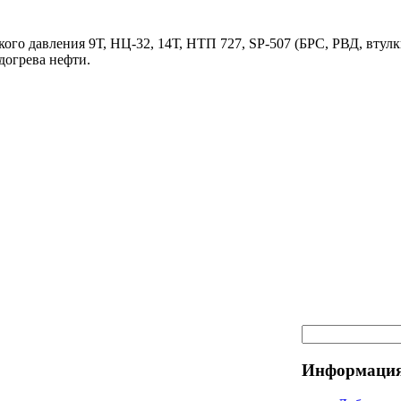
ого давления 9Т, НЦ-32, 14Т, НТП 727, SP-507 (БРС, РВД, втулк
догрева нефти.
Информация