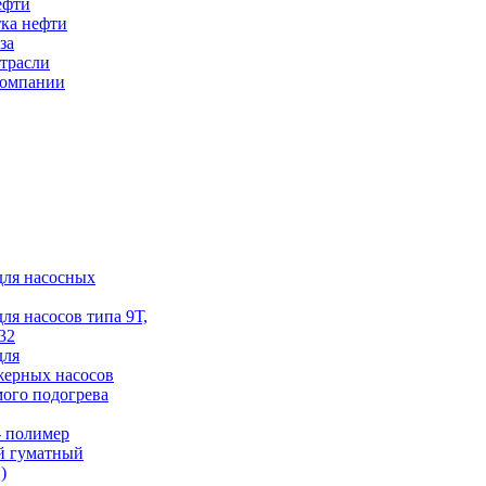
ефти
ка нефти
за
трасли
компании
для насосных
для насосов типа 9Т,
32
для
жерных насосов
ого подогрева
 полимер
й гуматный
)