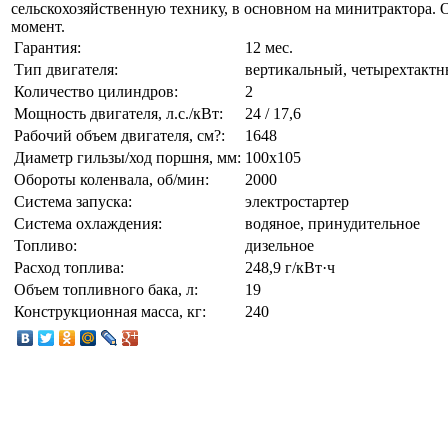
сельскохозяйственную технику, в основном на минитрактора.
момент.
Гарантия:
12 мес.
Тип двигателя:
вертикальный, четырехтакт
Количество цилиндров:
2
Мощность двигателя, л.с./кВт:
24 / 17,6
Рабочий объем двигателя, см?:
1648
Диаметр гильзы/ход поршня, мм:
100х105
Обороты коленвала, об/мин:
2000
Система запуска:
электростартер
Система охлаждения:
водяное, принудительное
Топливо:
дизельное
Расход топлива:
248,9 г/кВт·ч
Объем топливного бака, л:
19
Конструкционная масса, кг:
240