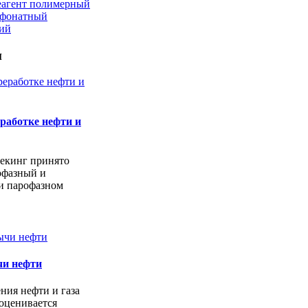
еагент полимерный
ьфонатный
кий
и
работке нефти и
екинг принято
офазный и
и парофазном
чи нефти
ния нефти и газа
оценивается