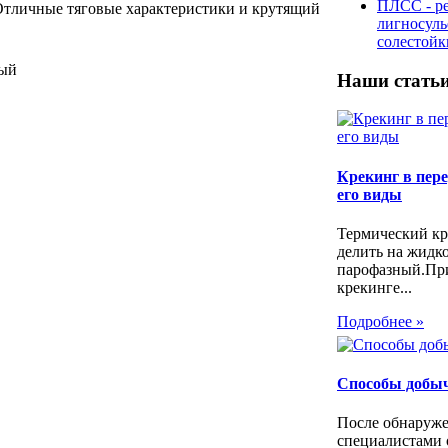
ПЛСС - р
 Отличные тяговые характеристики и крутящий
лигносул
солестой
ный
Наши стать
Крекинг в пере
его виды
Термический кр
делить на жидк
парофазный.Пр
крекинге...
Подробнее »
Способы добы
После обнаруже
специалистами 