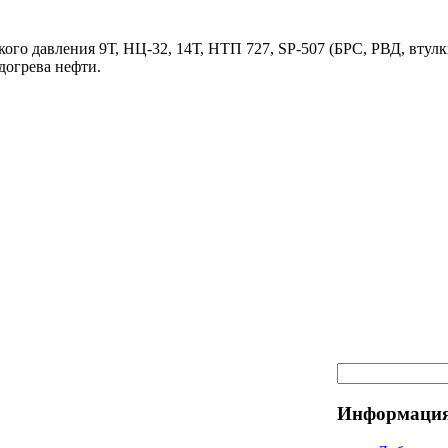
ого давления 9Т, НЦ-32, 14Т, НТП 727, SP-507 (БРС, РВД, втулк
догрева нефти.
Информация