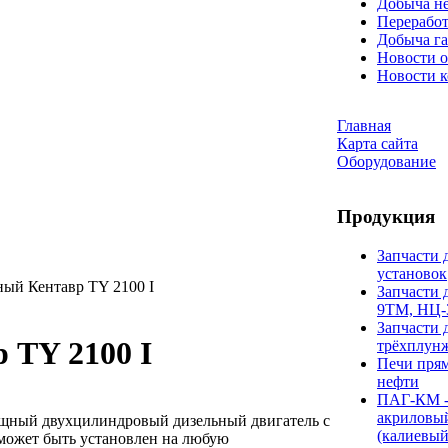
Добыча н
Переработ
Добыча га
Новости о
Новости 
Главная
Карта сайта
Оборудование
Продукция
Запчасти 
установок
ный Кентавр TY 2100 I
Запчасти 
9ТМ, НЦ-
Запчасти 
 TY 2100 I
трёхплун
Печи прям
нефти
ПАГ-КМ -
акриловы
ощный двухцилиндровый дизельный двигатель с
(калиевый
 может быть установлен на любую