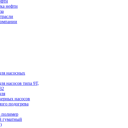
ефти
ка нефти
за
трасли
компании
для насосных
для насосов типа 9Т,
32
для
жерных насосов
ого подогрева
 полимер
й гуматный
)