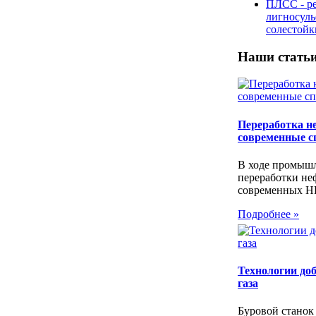
ПЛСС - р
лигносул
солестой
Наши стать
Переработка не
современные с
В ходе промыш
переработки не
современных НП
Подробнее »
Технологии до
газа
Буровой станок