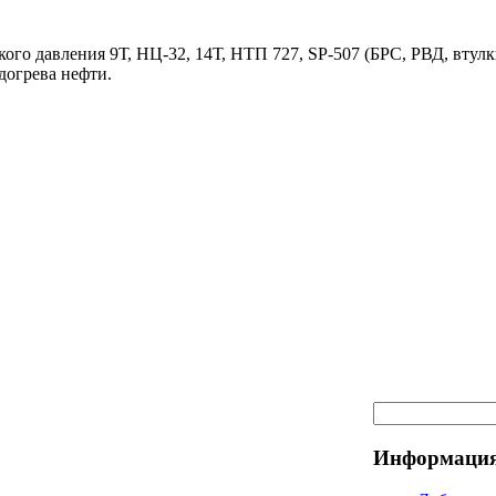
ого давления 9Т, НЦ-32, 14Т, НТП 727, SP-507 (БРС, РВД, втулк
догрева нефти.
Информация