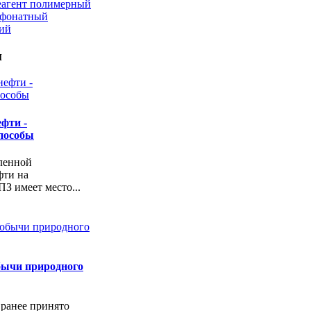
еагент полимерный
ьфонатный
кий
и
фти -
пособы
ленной
фти на
З имеет место...
бычи природного
 ранее принято