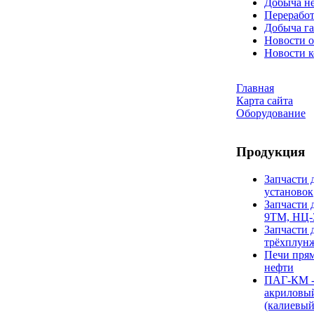
Добыча н
Переработ
Добыча га
Новости о
Новости 
Главная
Карта сайта
Оборудование
Продукция
Запчасти 
установок
Запчасти 
9ТМ, НЦ-
Запчасти 
трёхплун
Печи прям
нефти
ПАГ-КМ -
акриловы
(калиевый