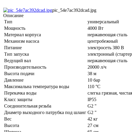
pic_54e7ac392dcad.jpg
Описание
Тип
универсальный
Мощность
4000 Вт
Материал корпуса
нержавеющая сталь
Механизм насоса
центробежный
Питание
электросеть 380 В
Тип запуска
электронный (стартер
Ведущий вал
нержавеющая сталь
Производительность
20000 л/ч
Высота подачи
38 м
Давление
10 бар
Максимальна температура воды
110 °C
Перекачка воды
слегка грязная, чиста
Класс защиты
IP55
Соединительная резьба
G2 "
Диаметр выходного патрубка под шланг
G2 "
Вес
42 кг
Высота
27 см
Ширина
65 см