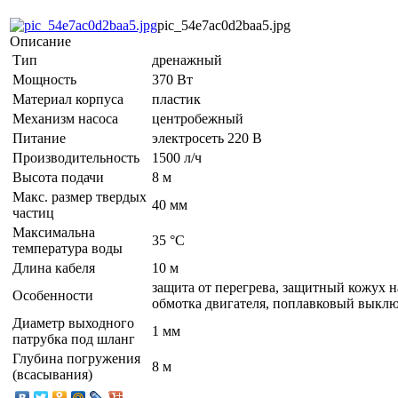
pic_54e7ac0d2baa5.jpg
Описание
Тип
дренажный
Мощность
370 Вт
Материал корпуса
пластик
Механизм насоса
центробежный
Питание
электросеть 220 В
Производительность
1500 л/ч
Высота подачи
8 м
Макс. размер твердых
40 мм
частиц
Максимальна
35 °C
температура воды
Длина кабеля
10 м
защита от перегрева, защитный кожух н
Особенности
обмотка двигателя, поплавковый выклю
Диаметр выходного
1 мм
патрубка под шланг
Глубина погружения
8 м
(всасывания)