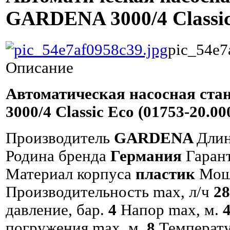
GARDENA 3000/4 Classic
pic_54e7
Описание
Автоматическая насосная ст
3000/4 Classic Eco (01753-20.00
Производитель
GARDENA
Длин
Родина бренда
Германия
Гаран
Материал корпуса
пластик
Мощ
Производительность max, л/ч
2
давление, бар.
4
Напор max, м.
погружения max, м.
8
Температ