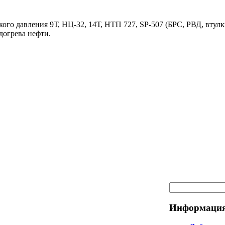
ого давления 9Т, НЦ-32, 14Т, НТП 727, SP-507 (БРС, РВД, втулк
догрева нефти.
Информация