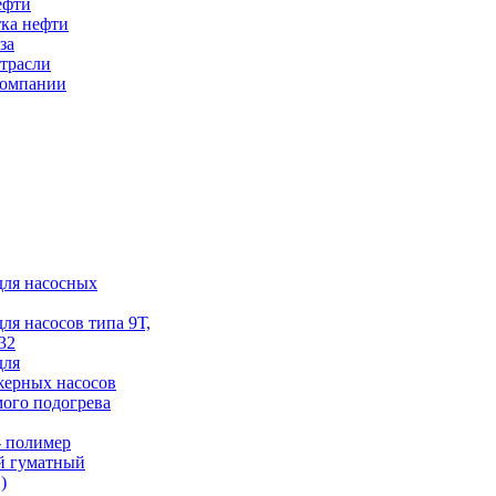
ефти
ка нефти
за
трасли
компании
для насосных
для насосов типа 9Т,
32
для
жерных насосов
ого подогрева
 полимер
й гуматный
)