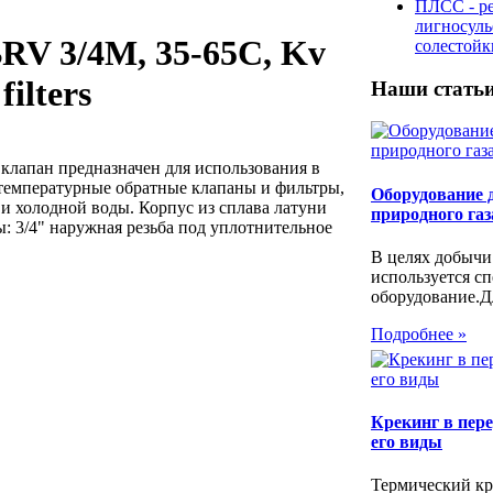
ПЛСС - р
лигносул
RV 3/4M, 35-65C, Kv
солестой
filters
Наши стать
лапан предназначен для использования в
отемпературные обратные клапаны и фильтры,
Оборудование 
и холодной воды. Корпус из сплава латуни
природного газ
: 3/4" наружная резьба под уплотнительное
В целях добычи
используется с
оборудование.Дл
Подробнее »
Крекинг в пере
его виды
Термический кр