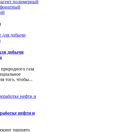
еагент полимерный
ьфонатный
кий
и
для добычи
а
 природного газа
пециальное
я того, чтобы...
работке нефти и
екинг принято