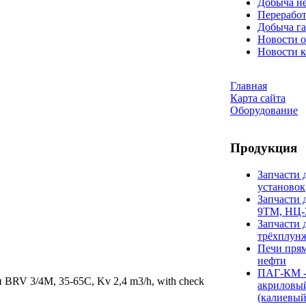
Добыча н
Переработ
Добыча га
Новости о
Новости 
Главная
Карта сайта
Оборудование
Продукция
Запчасти 
установок
Запчасти 
9ТМ, НЦ-
Запчасти 
трёхплун
Печи прям
нефти
ПАГ-КМ -
BRV 3/4M, 35-65C, Kv 2,4 m3/h, with check
акриловы
(калиевый