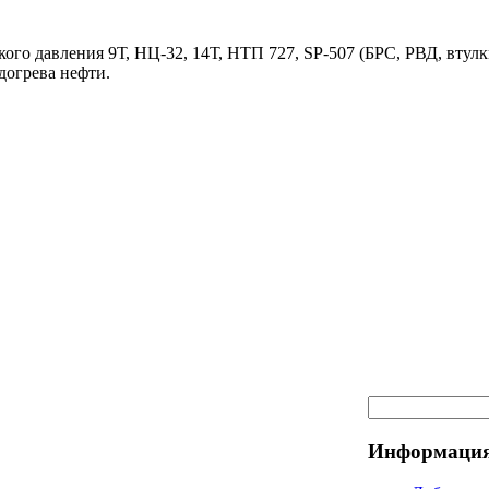
ого давления 9Т, НЦ-32, 14Т, НТП 727, SP-507 (БРС, РВД, втулк
догрева нефти.
Информация