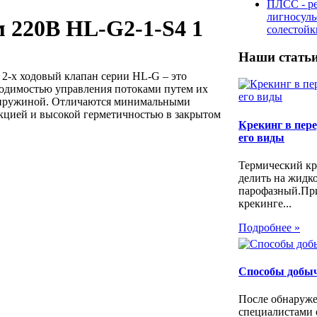
ПЛСС - р
лигносул
м 220В HL-G2-1-S4 1
солестой
Наши стать
 2-х ходовый клапан серии HL-G – это
бходимостью управления потоками путем их
й пружиной. Отличаются минимальными
нкцией и высокой герметичностью в закрытом
Крекинг в пере
его виды
Термический кр
делить на жидк
парофазный.Пр
крекинге...
Подробнее »
Способы добы
После обнаруже
специалистами 