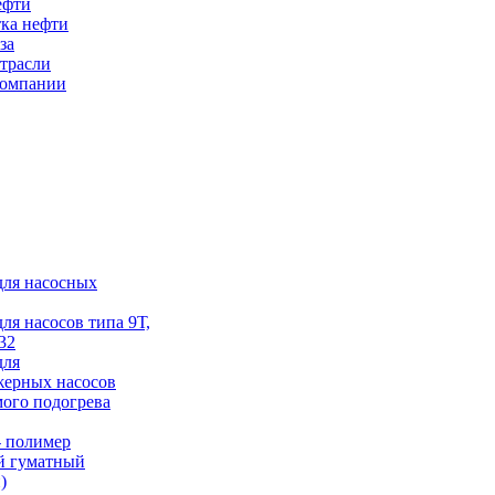
ефти
ка нефти
за
трасли
компании
для насосных
для насосов типа 9Т,
32
для
жерных насосов
ого подогрева
 полимер
й гуматный
)