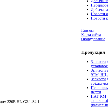
Добыча н
Переработ
Добыча га
Новости о
Новости 
Главная
Карта сайта
Оборудование
Продукция
Запчасти 
установок
Запчасти 
9ТМ, НЦ-
Запчасти 
трёхплун
Печи прям
нефти
ПАГ-КМ -
акриловы
одом 220В HL-G2-1-S4 1
(калиевый