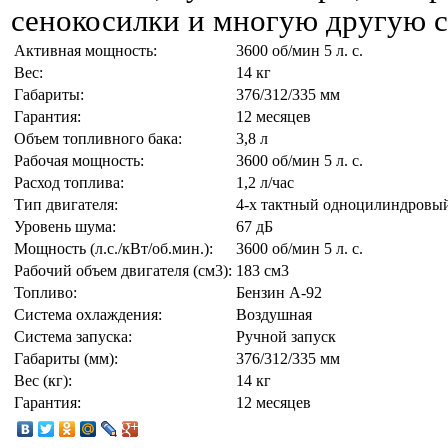
сенокосилки и многую другую с
Активная мощность:
3600 об/мин 5 л. с.
Вес:
14 кг
Габариты:
376/312/335 мм
Гарантия:
12 месяцев
Объем топливного бака:
3,8 л
Рабочая мощность:
3600 об/мин 5 л. с.
Расход топлива:
1,2 л/час
Тип двигателя:
4-х тактный одноцилиндровы
Уровень шума:
67 дБ
Мощность (л.с./кВт/об.мин.):
3600 об/мин 5 л. с.
Рабочий объем двигателя (см3):
183 см3
Топливо:
Бензин А-92
Система охлаждения:
Воздушная
Система запуска:
Ручной запуск
Габариты (мм):
376/312/335 мм
Вес (кг):
14 кг
Гарантия:
12 месяцев