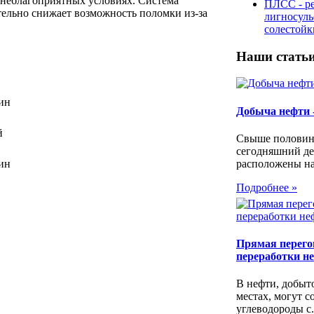
 неблагоприятных условиях. Cистема
ПЛСС - р
тельно снижает возможность поломки из-за
лигносул
солестой
Наши стать
мин
Добыча нефти 
й
Свыше половин
сегодняшний де
расположены на.
мин
Подробнее »
Прямая перегон
переработки н
В нефти, добыт
местах, могут с
углеводороды с.