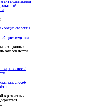
еагент полимерный
ьфонатный
кий
и
- общие сведения
ы разведанных на
нь запасов нефти
..
ка, как способ
ефти
ой в различных
одержаться
..