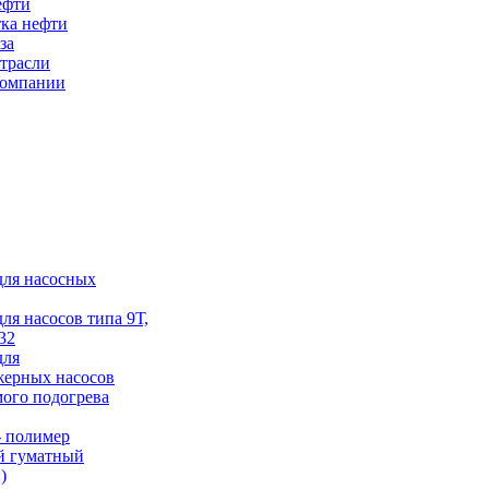
ефти
ка нефти
за
трасли
компании
для насосных
для насосов типа 9Т,
32
для
жерных насосов
ого подогрева
 полимер
й гуматный
)