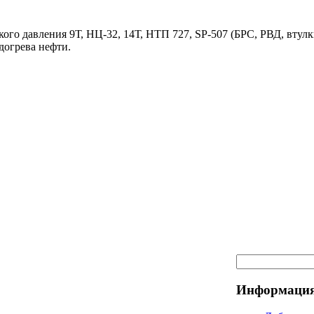
ого давления 9Т, НЦ-32, 14Т, НТП 727, SP-507 (БРС, РВД, втулк
догрева нефти.
Информация