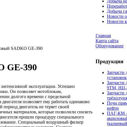
Добыча н
Переработ
Добыча га
Новости о
Новости 
Главная
Карта сайта
Оборудование
новый SADKO GE-390
Продукция
O GE-390
Запчасти 
установок
Запчасти 
 интенсивной эксплуатации. Успешно
9ТМ, НЦ-
ники. Он позволяет мотоблокам,
Запчасти 
жении долгого времени с предельной
трёхплун
 двигателя позволяет ему работать одинаково
Печи прям
 период двигатель не теряет своей
нефти
гичных материалов, которые позволили снизить
ПАГ-КМ -
 двигателя прошли процедуру специального
акриловы
льзование. Специальный воздушный фильтр
(калиевый