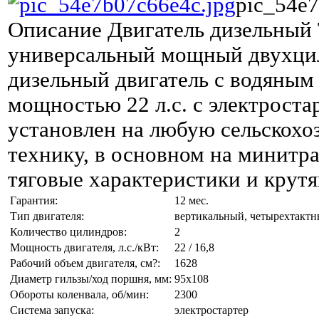
pic_54e7
Описание
Двигатель дизельный 
универсальный мощный двухц
дизельный двигатель с водяным
мощностью 22 л.с. с электрост
установлен на любую сельскохо
технику, в основном на минитр
тяговые характеристики и крут
Гарантия:
12 мес.
Тип двигателя:
вертикальный, четырехтакт
Количество цилиндров:
2
Мощность двигателя, л.с./кВт:
22 / 16,8
Рабочий объем двигателя, см?:
1628
Диаметр гильзы/ход поршня, мм:
95х108
Обороты коленвала, об/мин:
2300
Система запуска:
электростартер